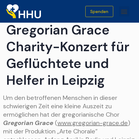
Am 02.04.22
Spenden
Gregorian Grace
Charity-Konzert für
Geflüchtete und
Helfer in Leipzig
Um den betroffenen Menschen in dieser
schwierigen Zeit eine kleine Auszeit zu
ermöglichen hat der gregorianische Chor
Gregorian Grace
(
www.gregorian-grace.de
)
mit der Produktion „Arte Chorale“